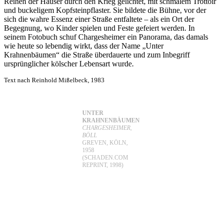
Reihen der Häuser durch den Krieg gelichtet, mit schmalem Trottoir
und buckeligem Kopfsteinpflaster. Sie bildete die Bühne, vor der
sich die wahre Essenz einer Straße entfaltete – als ein Ort der
Begegnung, wo Kinder spielen und Feste gefeiert werden. In
seinem Fotobuch schuf Chargesheimer ein Pano­rama, das damals
wie heute so lebendig wirkt, dass der Name „Unter
Krahnenbäumen“ die Straße überdauerte und zum Inbegriff
ursprünglicher ­kölscher Lebensart wurde.
Text nach Reinhold Mißelbeck, 1983
UNTER
KRAHNENBÄUMEN
CHARGESHEIMER,
BÖLL
GREVEN, KÖLN,
1958
(SCHADEN.COM
REPRINT, 1998)