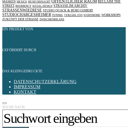
ÖFFENTLICHER RAUM
RECLAIM THE
MASKEN
MEXICO
MUSEUMSNACHT
STREET
STRASSE IM ARCHIV
RESIDENCY
SOCIAL DESIGN
STRASSENWIEDIESE
STUDIO QUACK & BÜRO GISBERT
STUDIOCHARGESHEIMER
TUNNEL
WORKSHOPS
VERZÄHL ENS
WOHNMOBIL
ZUKUNFT DER STRASSE
ZWISCHENBILANZ
EIN PROJEKT VON
GEFÖRDERT DURCH
DAS KLEINGEDRUCKTE
DATENSCHUTZERKLÄRUNG
IMPRESSUM
KONTAKT
SUCHE NACH: