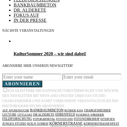
BANKBAUMBETON
DR. ALDERETE
FOKUS AUF
IN DER PRESSE
NÄCHSTE VERANSTALTUNGEN
KulturSommer 2020 – wir sind dabei!
ABONNIERE HIER UNSEREN NEWSLETTER!
ABONNIEREN
ICH AKZEPTIERE DIE DATENSCHUTZBESTIMMUNGEN UND MÖCHTE
DEN NEWSLETTER MIT NEWS AND UPDATES ÜBER DAS STUDIO
CHARGESHEIMER UND DAMIT VERBUNDENE VERANSTALTUNGEN DES
PHOTOBOOKMUSEUMS ABONNIEREN.
BANKBAUMBETON
AUF SPURENSUCHE
BUNKER K101
CHARGESHEIMER
EHRENFELD
LECTURE
DR ALDERETE
EUSEBIUS WIRDEIER
CITYLEAKS
FELDFORSCHUNG
FOTOKARNEVAL
FOTOWORKSHOP
FOTOSTUDIO
INTERVIEW
KÖRNERSTRASSE
JUNGES STUDIO
KÖLN 5UHR30
KÖRNERSTRASSENFEST