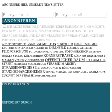
ABONNIERE HIER UNSEREN NEWSLETTER!
ABONNIEREN
ICH AKZEPTIERE DIE DATENSCHUTZBESTIMMUNGEN UND MÖCHTE
DEN NEWSLETTER MIT NEWS AND UPDATES ÜBER DAS STUDIO
CHARGESHEIMER UND DAMIT VERBUNDENE VERANSTALTUNGEN DES
PHOTOBOOKMUSEUMS ABONNIEREN.
BANKBAUMBETON
AUF SPURENSUCHE
BUNKER K101
CHARGESHEIMER
EHRENFELD
LECTURE
DR ALDERETE
EUSEBIUS WIRDEIER
CITYLEAKS
FELDFORSCHUNG
FOTOKARNEVAL
FOTOWORKSHOP
FOTOSTUDIO
INTERVIEW
KÖRNERSTRASSE
JUNGES STUDIO
KÖLN 5UHR30
KÖRNERSTRASSENFEST
ÖFFENTLICHER RAUM
RECLAIM THE
MASKEN
MEXICO
MUSEUMSNACHT
STREET
STRASSE IM ARCHIV
RESIDENCY
SOCIAL DESIGN
STRASSENWIEDIESE
STUDIO QUACK & BÜRO GISBERT
STUDIOCHARGESHEIMER
TUNNEL
WORKSHOPS
VERZÄHL ENS
WOHNMOBIL
ZUKUNFT DER STRASSE
ZWISCHENBILANZ
EIN PROJEKT VON
GEFÖRDERT DURCH