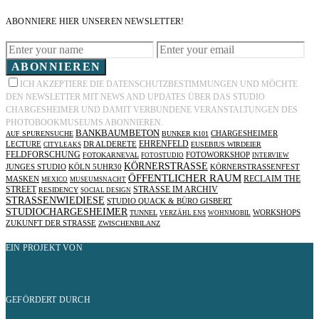
ABONNIERE HIER UNSEREN NEWSLETTER!
ABONNIEREN
ICH AKZEPTIERE DIE DATENSCHUTZBESTIMMUNGEN UND MÖCHTE
DEN NEWSLETTER MIT NEWS AND UPDATES ÜBER DAS STUDIO
CHARGESHEIMER UND DAMIT VERBUNDENE VERANSTALTUNGEN DES
PHOTOBOOKMUSEUMS ABONNIEREN.
BANKBAUMBETON
AUF SPURENSUCHE
BUNKER K101
CHARGESHEIMER
EHRENFELD
LECTURE
DR ALDERETE
EUSEBIUS WIRDEIER
CITYLEAKS
FELDFORSCHUNG
FOTOKARNEVAL
FOTOWORKSHOP
FOTOSTUDIO
INTERVIEW
KÖRNERSTRASSE
JUNGES STUDIO
KÖLN 5UHR30
KÖRNERSTRASSENFEST
ÖFFENTLICHER RAUM
RECLAIM THE
MASKEN
MEXICO
MUSEUMSNACHT
STREET
STRASSE IM ARCHIV
RESIDENCY
SOCIAL DESIGN
STRASSENWIEDIESE
STUDIO QUACK & BÜRO GISBERT
STUDIOCHARGESHEIMER
TUNNEL
WORKSHOPS
VERZÄHL ENS
WOHNMOBIL
ZUKUNFT DER STRASSE
ZWISCHENBILANZ
EIN PROJEKT VON
GEFÖRDERT DURCH