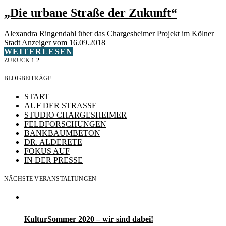
„Die urbane Straße der Zukunft“
Alexandra Ringendahl über das Chargesheimer Projekt im Kölner
Stadt Anzeiger vom 16.09.2018
WEITERLESEN
Seitennummerierung
ZURÜCK
1
2
BLOGBEITRÄGE
der
START
Beiträge
AUF DER STRASSE
STUDIO CHARGESHEIMER
FELDFORSCHUNGEN
BANKBAUMBETON
DR. ALDERETE
FOKUS AUF
IN DER PRESSE
NÄCHSTE VERANSTALTUNGEN
KulturSommer 2020 – wir sind dabei!